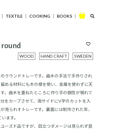
TEXTILE
COOKING
BOOKS
 round
WOOD
HAND CRAFT
SWEDEN
ドのラウンドトレーです。曲木の手法で手作りされ
て留める材料にも木の根を使い、金属を使わずに天
ます。曲木を重ねたところに作り手の個性が現れて
分をカーブさせて、両サイドにV字のカットを入
夫が見られすトレーです。裏面には制作された年、
ています。
たユーズド品ですが、目立つダメージは見られず良