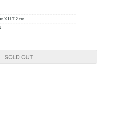
m X H 7.2 cm
N
SOLD OUT