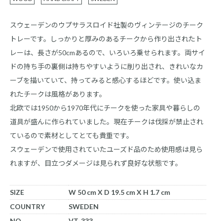
スウェーデンのウプサラスロイド社製のヴィンテージのチーク
トレーです。しっかりと厚みのあるチークから作り出されたト
レーは、長さが50cmあるので、いろいろ乗せられます。両サイ
ドの持ち手の裏側は持ちやすいように削り出され、きれいなカ
ーブを描いていて、持ってみると感心するほどです。使い込ま
れたチークは風格があります。
北欧では1950から1970年代にチークを使った家具や暮らしの
道具が盛んに作られていました。現在チークは伐採が禁止され
ているので素材としてとても貴重です。
スウェーデンで使用されていたユーズド品のため使用感は見ら
れますが、目立つダメージは見られず良好な状態です。
SIZE
W 50 cm X D 19.5 cm X H 1.7 cm
COUNTRY
SWEDEN
NO.
VT-333