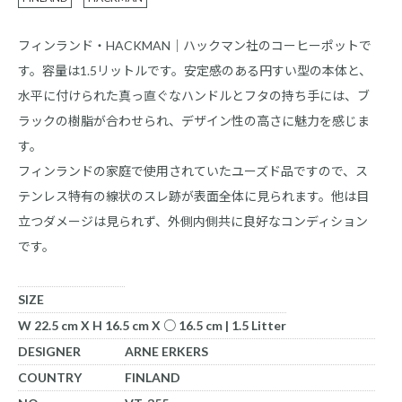
フィンランド・HACKMAN｜ハックマン社のコーヒーポットで
す。容量は1.5リットルです。安定感のある円すい型の本体と、
水平に付けられた真っ直ぐなハンドルとフタの持ち手には、ブ
ラックの樹脂が合わせられ、デザイン性の高さに魅力を感じま
す。
フィンランドの家庭で使用されていたユーズド品ですので、ス
テンレス特有の線状のスレ跡が表面全体に見られます。他は目
立つダメージは見られず、外側内側共に良好なコンディション
です。
SIZE
W 22.5 cm X H 16.5 cm X ○ 16.5 cm | 1.5 Litter
DESIGNER
ARNE ERKERS
COUNTRY
FINLAND