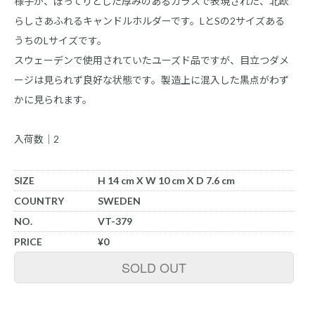
様子が、ぽってりとした厚みのあるガラスで表現された、北欧
らしさあふれるキャンドルホルダーです。LとSの2サイズある
うちのLサイズです。
スウェーデンで使用されていたユーズド品ですが、目立つダメ
ージは見られず良好な状態です。製造上に混入した黒点がわず
かに見られます。
入荷数｜2
SIZE
H 14 cm X W 10 cm X D 7.6 cm
COUNTRY
SWEDEN
NO.
VT-379
PRICE
¥0
SOLD OUT