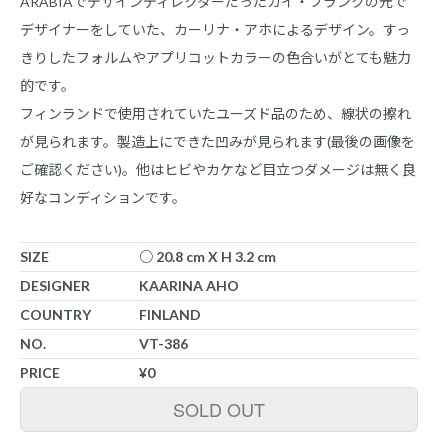
ARABIAでデザインディレクターだったカイ・フランクの元で
デザイナーをしていた、カーリナ・アホによるデザイン。すっ
きりしたフォルムやアプリコットカラーの色合いがとても魅力
的です。
フィンランドで使用されていたユーズド品のため、線状の擦れ
が見られます。製造上にできた凹みが見られます(最後の画像を
ご確認ください)。他はヒビやカケなど目立つダメージは無く良
好なコンディションです。
SIZE
○ 20.8 cm X H 3.2 cm
DESIGNER
KAARINA AHO
COUNTRY
FINLAND
NO.
VT-386
PRICE
¥0
SOLD OUT