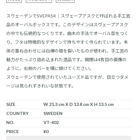
スウェーデンでSVEPASK｜スヴェープアスクと呼ばれる手工芸
品のオーバルボックスです。このデザインはスヴェープアスク
の中でも伝統的なつくりです。曲木の手法でオーバル型をつく
り、フタは特徴的なデザインで持ちやすく作られています。本
体の重ね合わせには白樺の根を裂いたものが使われ、手工芸の
魅力がたっぷり詰め込まれた逸品です。開閉は4枚目の画像の
ように、右側のバーを横に傾けてください。
スウェーデンで使用されていたユーズド品ですが、目立つダメ
ージは見られずきれいな状態です。
SIZE
W 21.3 cm X D 13.8 cm X H 13.5 cm
COUNTRY
SWEDEN
NO.
VT-402
PRICE
¥0