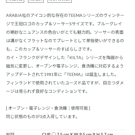
ARABIA社のアイコン的な存在のTEEMAシリーズのヴィンテー
ジで王冠ロゴのカップ＆ソーサーSサイズです。ブルーグレイ
の絶妙なニュアンスの色合いがとても魅力的。ソーサーの表面
は溝がなくフラットなのでプレートとして単独使いができるの
も、このカップ＆ソーサーのすばらしさです。
カイ・フランクがデザインした「KILTA」シリーズを陶器から
磁気に変更し、オーブンや電子レンジ、食洗機に対応するよう
アップデートされて1981年に「TEEMA」は誕生しました。
フィンランドで使用されていたユーズド品ですが、目立つダメ
ージは見られず良好なコンディションです。
[ オーブン・電子レンジ・食洗機｜使用可能 ]
同じ状態のものが3点入荷しています。
SIZE
CUP ○ 7.5 cm X W 9.5 cm X H 5.7 cm