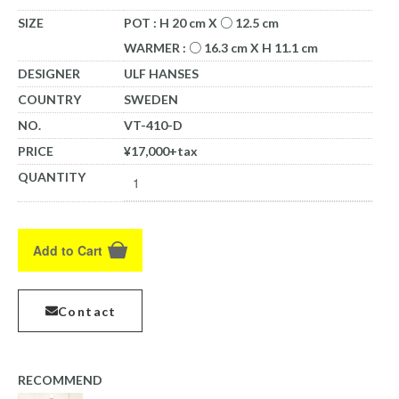
SIZE
POT : H 20 cm X ○ 12.5 cm
WARMER : ○ 16.3 cm X H 11.1 cm
DESIGNER
ULF HANSES
COUNTRY
SWEDEN
NO.
VT-410-D
PRICE
¥17,000+tax
QUANTITY
Add to Cart
Contact
RECOMMEND