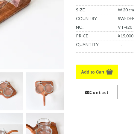
SIZE
W 20 cm 
COUNTRY
SWEDE
NO.
VT-420
PRICE
¥15,000
QUANTITY
Add to Cart
Contact