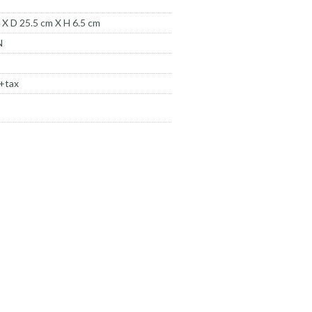
X D 25.5 cm X H 6.5 cm
N
+tax