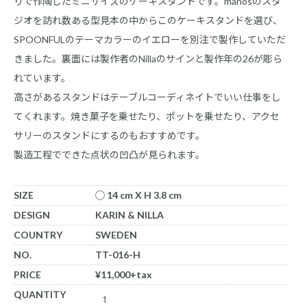
りで作陶したミニサイズのケーキスタンドです。manosのスタ
ジオを訪れ数ある型見本の中からこのケーキスタンドを選び、
SPOONFULのテーマカラーのイエローを別注で製作していただ
きました。裏面には製作者のNillaのサインと製作年の26が彫ら
れています。
高さがあるスタンドはテーブルコーディネイトでいい仕事をし
てくれます。焼き菓子を乗せたり、ポットを乗せたり、アクセ
サリーのスタンドにするのもおすすめです。
製造工程でできた点状の凹凸が見られます。
SIZE
◯ 14 cm X H 3.8 cm
DESIGN
KARIN & NILLA
COUNTRY
SWEDEN
NO.
TT-016-H
PRICE
¥11,000+tax
QUANTITY