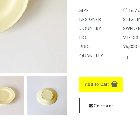
SIZE
◯ 16.7 c
DESIGNER
STIG L
COUNTRY
SWEDE
NO.
VT-433
PRICE
¥5,000+
QUANTITY
Add to Cart
Contact