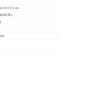
m X H 1.5 cm
INDBERG
N
tax