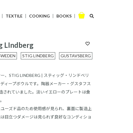
TEXTILE
COOKING
BOOKS
g LIndberg
SWEDEN
STIG LINDBERG
GUSTAVSBERG
STIG LINDBERG | スティッグ・リンドベリ
のディープボウルです。陶器メーカー・グスタフス
に製造されていました。淡いイエローのプレートは食
す。
たユーズド品のため使用感が見られ、裏面に製造上
他は目立つダメージは見られず良好なコンディショ