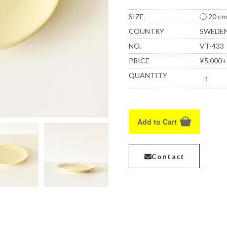
SIZE
◯ 20 cm
COUNTRY
SWEDE
NO.
VT-433
PRICE
¥5,000+
QUANTITY
Add to Cart
Contact