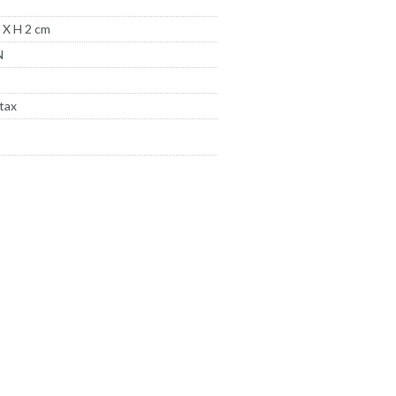
 X H 2 cm
N
tax