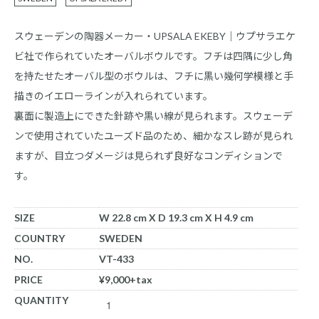
スウェーデンの陶器メーカー・UPSALA EKEBY｜ウプサラエケ
ビ社で作られていたオーバルボウルです。フチは四隅に少し角
を持たせたオーバル型のボウルは、フチに黒い幾何学模様と手
描きのイエローラインが入れられています。
裏面に製造上にできた針跡や黒い線が見られます。スウェーデ
ンで使用されていたユーズド品のため、細かなスレ跡が見られ
ますが、目立つダメージは見られず良好なコンディションで
す。
SIZE
W 22.8 cm X D 19.3 cm X H 4.9 cm
COUNTRY
SWEDEN
NO.
VT-433
PRICE
¥9,000+tax
QUANTITY