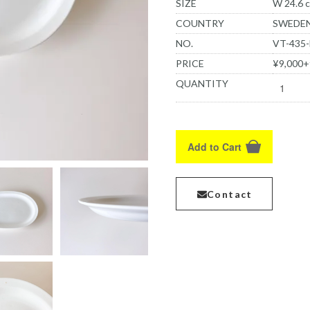
SIZE
W 24.6 c
COUNTRY
SWEDE
NO.
VT-435
PRICE
¥9,000+
QUANTITY
Add to Cart
Contact