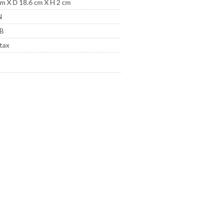
m X D 18.6 cm X H 2 cm
N
-B
tax