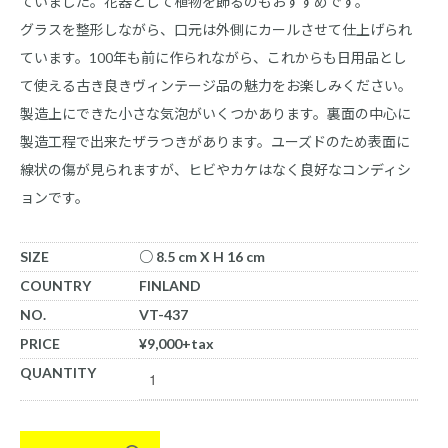
ていました。花器として植物を飾るのもおすすめです。
グラスを整形しながら、口元は外側にカールさせて仕上げられ
ています。100年も前に作られながら、これからも日用品とし
て使える古き良きヴィンテージ品の魅力をお楽しみください。
製造上にできた小さな気泡がいくつかあります。裏面の中心に
製造工程で出来たザラつきがあります。ユーズドのため表面に
線状の傷が見られますが、ヒビやカケはなく良好なコンディシ
ョンです。
SIZE
○ 8.5 cm X H 16 cm
COUNTRY
FINLAND
NO.
VT-437
PRICE
¥9,000+tax
QUANTITY